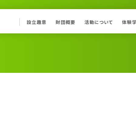
設立趣意
財団概要
活動について
体験
意